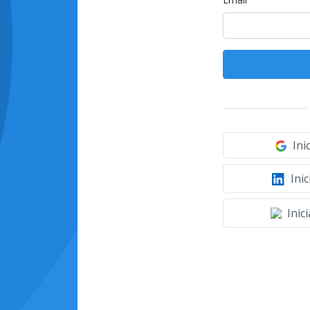
Ini
Inic
Inic