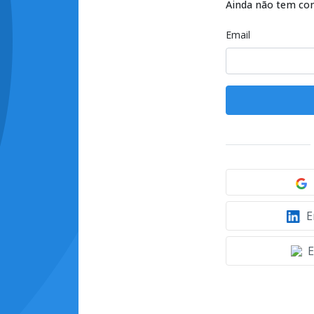
Ainda não tem co
Email
E
E