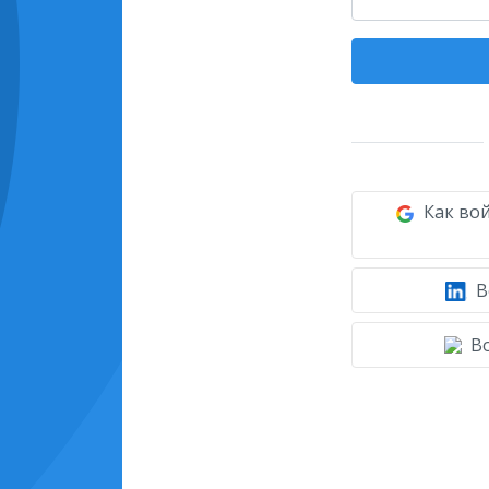
Как вой
В
Во