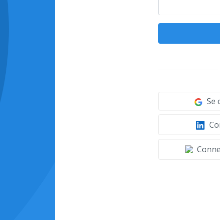
Se 
Con
Connec