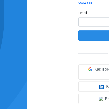
создать
Email
Как вой
В
Во