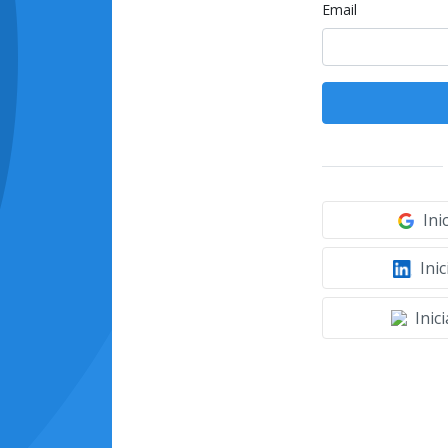
Email
Ini
Inic
Inic