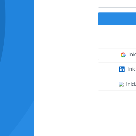
Ini
Inic
Inic