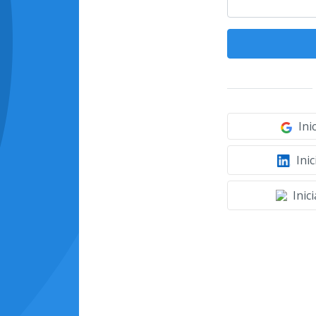
Ini
Inic
Inic