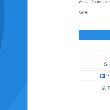
Ainda não tem co
Email
E
E