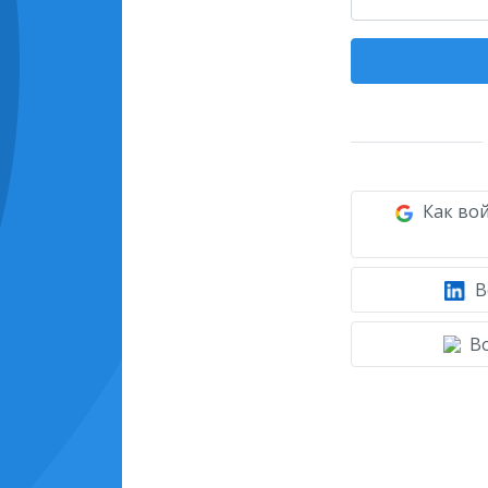
Как вой
В
Во