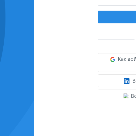
Как вой
В
Во