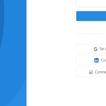
Se 
Con
Connec