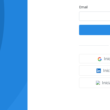
Email
Ini
Inic
Inic