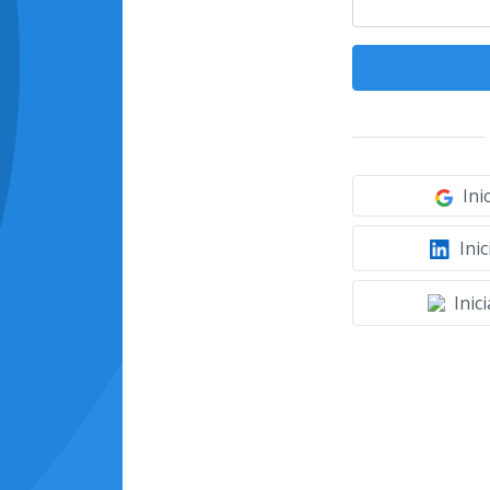
Ini
Inic
Inic