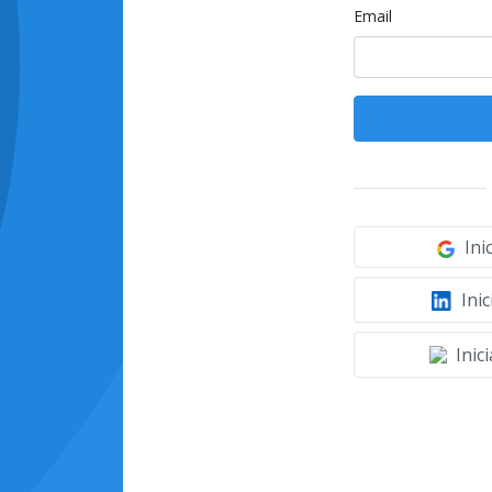
Email
Ini
Inic
Inic