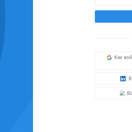
Как вой
В
Во