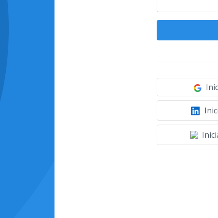
Ini
Inic
Inic