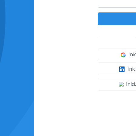
Ini
Inic
Inic