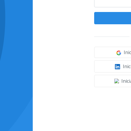
Ini
Inic
Inic