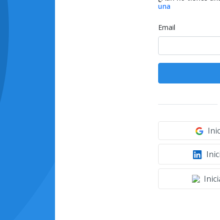
una
Email
Ini
Inic
Inic