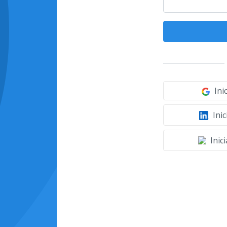
Ini
Inic
Inic