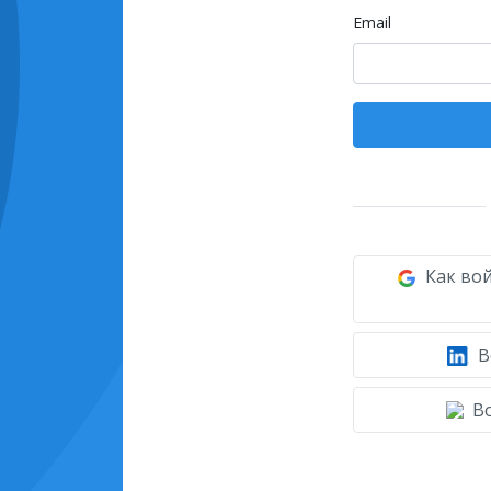
Email
Как вой
В
Во