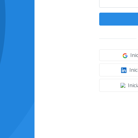
Ini
Inic
Inic