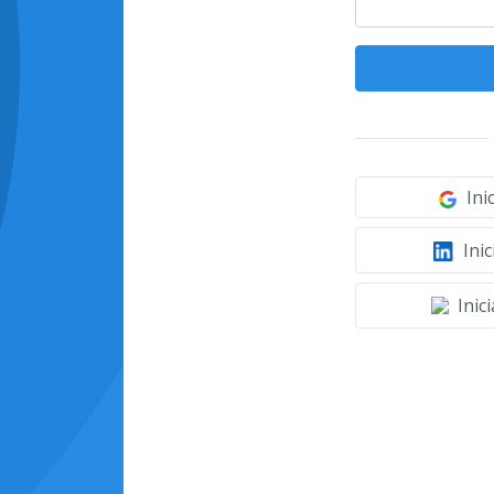
Ini
Inic
Inic