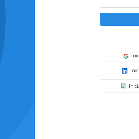
Ini
Inic
Inic