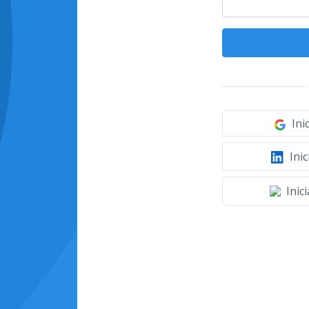
Ini
Inic
Inic