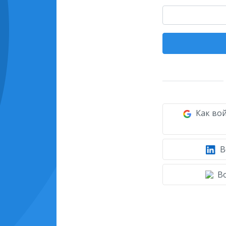
Как вой
В
Во