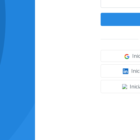
Ini
Inic
Inic