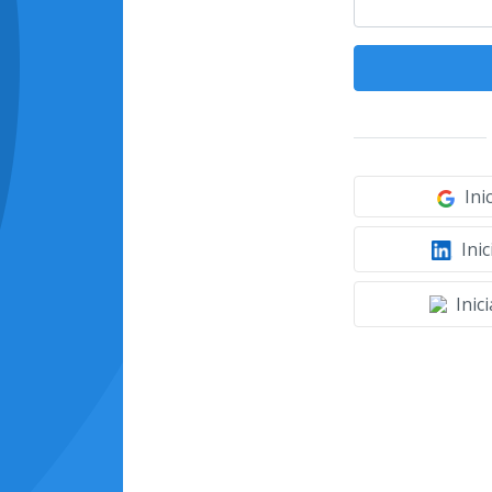
Ini
Inic
Inic