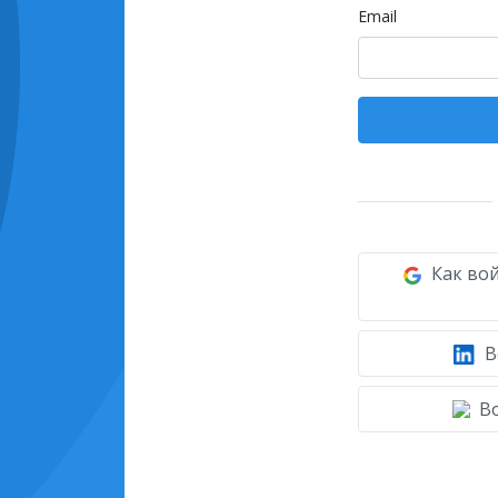
Email
Как вой
В
Во