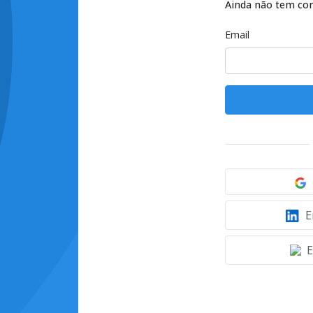
Ainda não tem co
Email
E
E