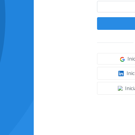
Ini
Inic
Inic