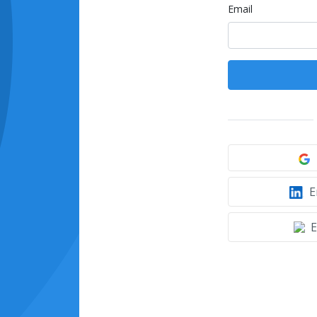
Email
E
E