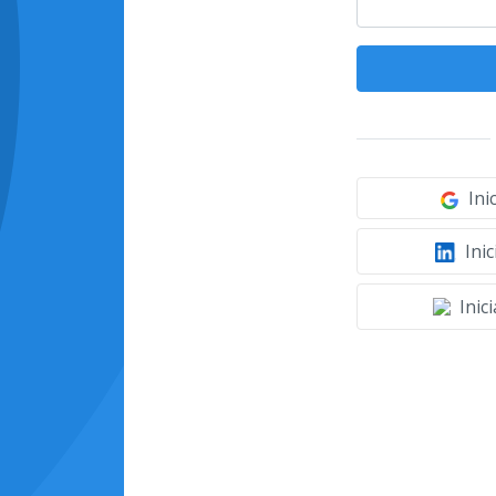
Ini
Inic
Inic