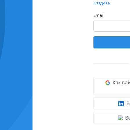
создать
Email
Как вой
В
Во