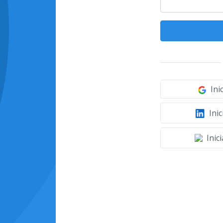
Ini
Inic
Inic