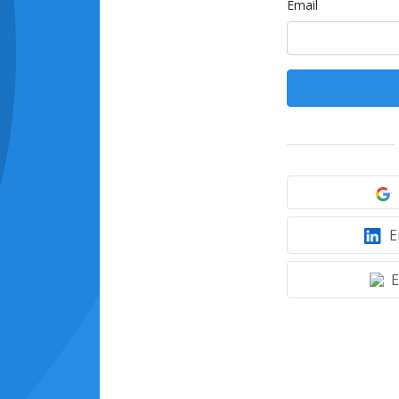
Email
E
E