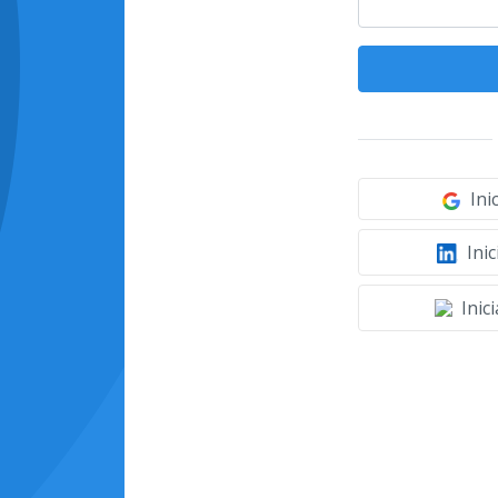
Ini
Inic
Inic