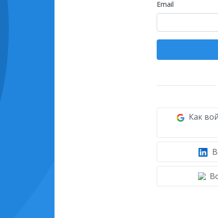
Email
Как вой
В
Во