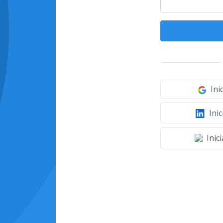
Ini
Inic
Inic