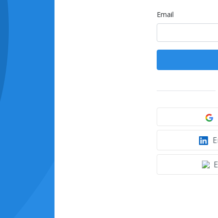
Email
E
E