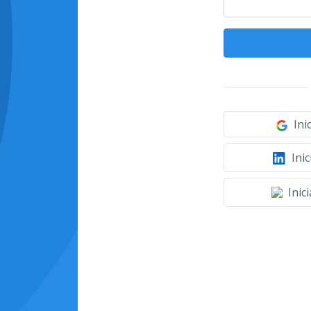
Ini
Inic
Inic