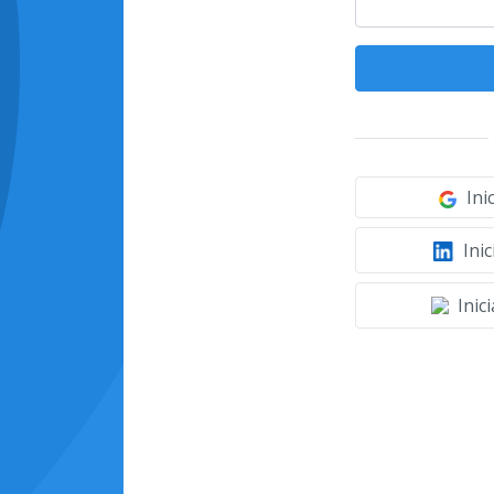
Ini
Inic
Inic