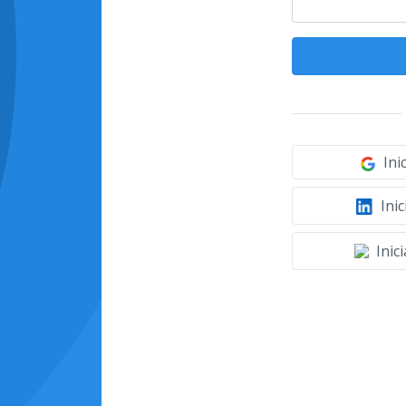
Ini
Inic
Inic