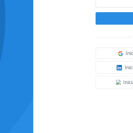
Ini
Inic
Inic