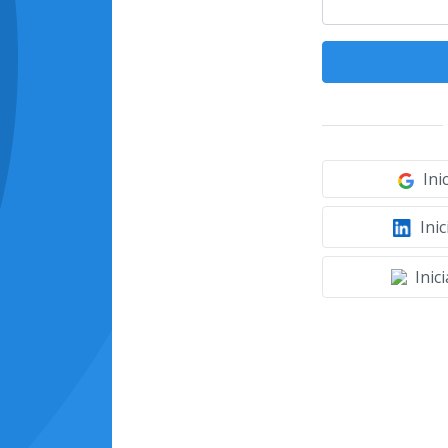
Ini
Inic
Inic