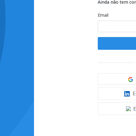
Ainda não tem co
Email
E
E