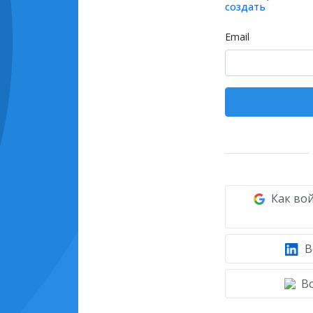
создать
Email
Как вой
В
Во