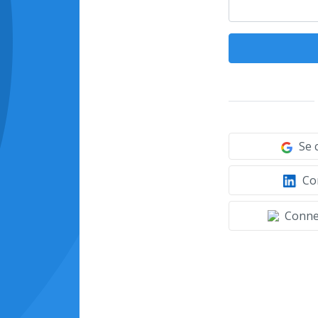
Se 
Con
Connec