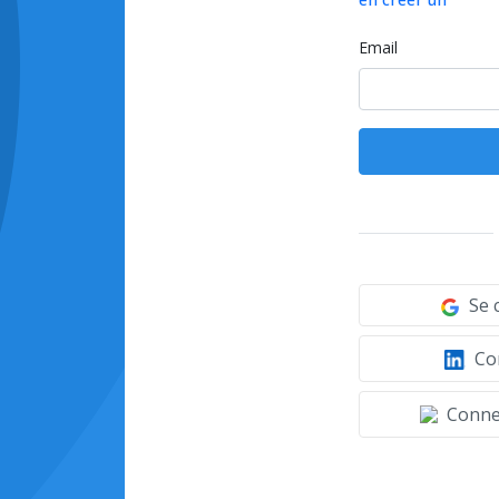
Email
Se 
Con
Connec